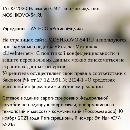
16+ © 2020 Название СМИ: cетевое издание
MOSHKOVO-54.RU
Учредитель: ГАУ НСО «РегионМедиа»
На страницах сайта
MOSHKOVO
-54.
RU
используются
программные средства «Яндекс Метрика»,
«LiveInternet». С политикой конфиденциальности и
защите персональных данных можно ознакомиться на
страницах данных ресурсов.
Учредитель осуществляет свои права в соответствии с
Законом РФ от 27.12.1991 № 2124-1 «О средствах
массовой информации» и Уставом редакции.
Сетевое издание зарегистрировано Федеральной
службой по надзору в сфере связи, информационных
технологий и массовых коммуникаций (Роскомнадзор) 10
ноября 2021 года Регистрационный номер: Эл № ФС77-
82215