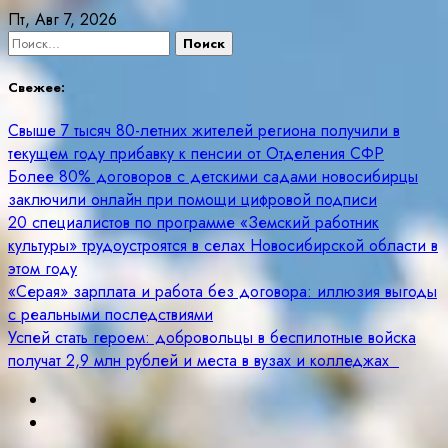
Skip
Пт, Авг 7, 2026
to
Найти:
content
Свежее:
Свыше 7 тысяч 80-летних жителей региона получили в
текущем году прибавку к пенсии от Отделения СФР
Более 80% договоров с детскими садами новосибирцы
заключили онлайн при помощи цифровой подписи
20 специалистов по программе «Земский работник
культуры» трудоустроятся в селах Новосибирской области в
этом году
«Серая» зарплата и работа без договора: иллюзия выгоды
с реальными последствиями
Успей стать героем: добровольцы в беспилотные войска
получат 2,9 млн рублей и места в вузах и колледжах