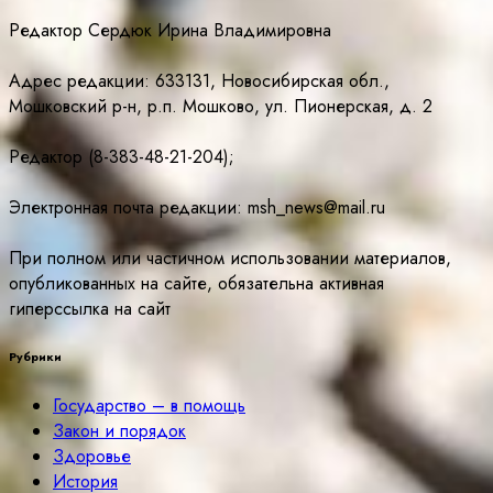
Редактор Сердюк Ирина Владимировна
Адрес редакции: 633131, Новосибирская обл.,
Мошковский р-н, р.п. Мошково, ул. Пионерская, д. 2
Редактор (8-383-48-21-204);
Электронная почта редакции: msh_news@mail.ru
При полном или частичном использовании материалов,
опубликованных на сайте, обязательна активная
гиперссылка на сайт
Рубрики
Государство – в помощь
Закон и порядок
Здоровье
История