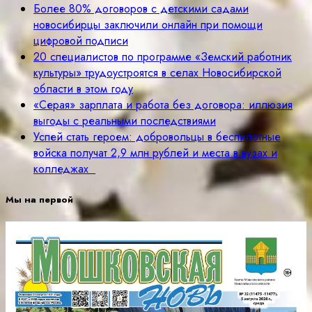
Более 80% договоров с детскими садами
новосибирцы заключили онлайн при помощи
цифровой подписи
20 специалистов по программе «Земский работник
культуры» трудоустроятся в селах Новосибирской
области в этом году
«Серая» зарплата и работа без договора: иллюзия
выгоды с реальными последствиями
Успей стать героем: добровольцы в беспилотные
войска получат 2,9 млн рублей и места в вузах и
колледжах
Мы на первой