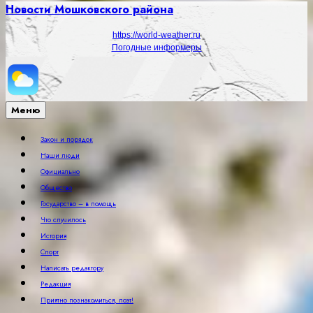
Новости Мошковского района
https://world-weather.ru
Погодные информеры
Меню
Закон и порядок
Наши люди
Официально
Общество
Государство – в помощь
Что случилось
История
Спорт
Написать редактору
Редакция
Приятно познакомиться, поэт!