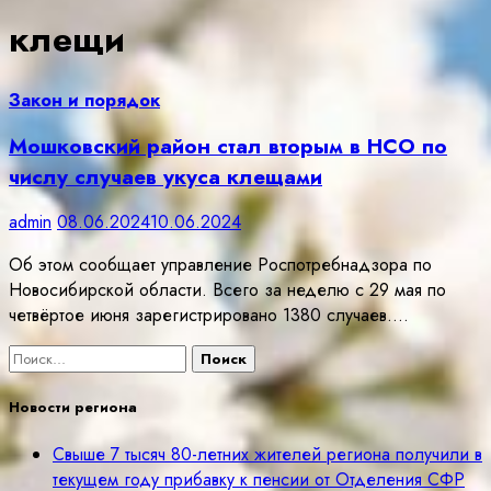
клещи
Закон и порядок
Мошковский район стал вторым в НСО по
числу случаев укуса клещами
admin
08.06.2024
10.06.2024
Об этом сообщает управление Роспотребнадзора по
Новосибирской области. Всего за неделю с 29 мая по
четвёртое июня зарегистрировано 1380 случаев.…
Найти:
Новости региона
Свыше 7 тысяч 80-летних жителей региона получили в
текущем году прибавку к пенсии от Отделения СФР