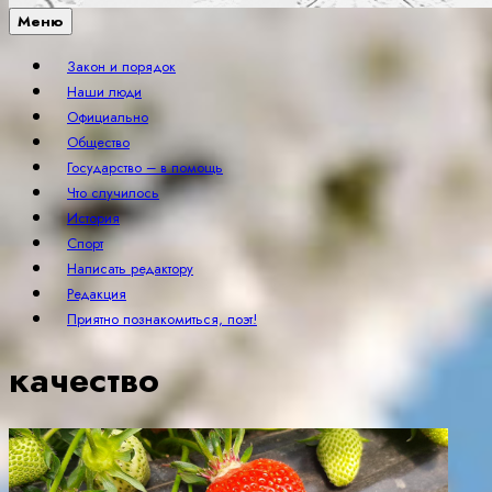
Меню
Закон и порядок
Наши люди
Официально
Общество
Государство – в помощь
Что случилось
История
Спорт
Написать редактору
Редакция
Приятно познакомиться, поэт!
качество