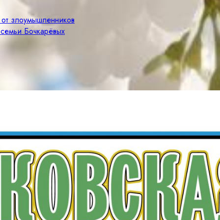
е от злоумышленников
 семьи Бочкарёвых