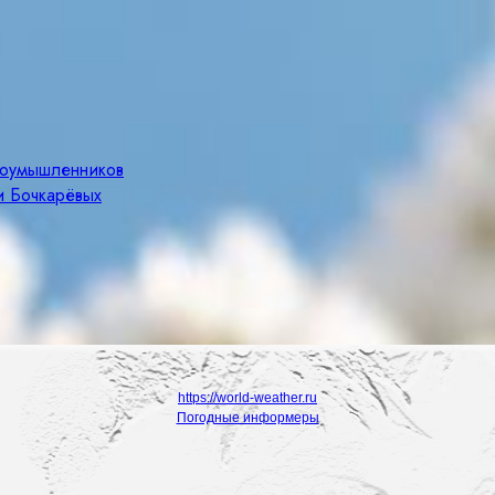
злоумышленников
и Бочкарёвых
https://world-weather.ru
Погодные информеры