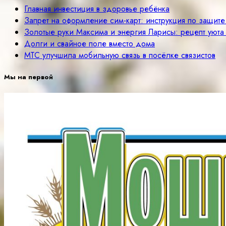
Главная инвестиция в здоровье ребёнка
Запрет на оформление сим-карт: инструкция по защит
Золотые руки Максима и энергия Ларисы: рецепт уюта
Долги и свайное поле вместо дома
МТС улучшила мобильную связь в посёлке связистов
Мы на первой