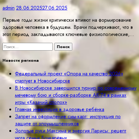
admin
28.06.2025
27.06.2025
Первые годы жизни критически влияют на формирование
здоровья человека в будущем. Врачи подчеркивают, что в
этот период закладываются ключевые физиологические,…
Найти:
Новости региона
Федеральный проект «Опора на качество 2026»
стартует в Новосибирске
В Новосибирске завершился турнир по современному
мечевому бою и сборке-разборке АК-74 в рамках
игры «Казачий сполох»
Главная инвестиция в здоровье ребёнка
Запрет на оформление сим-карт: инструкция по
защите от злоумышленников
Золотые руки Максима и энергия Ларисы: рецепт
уюта семьи Бочкарёвых