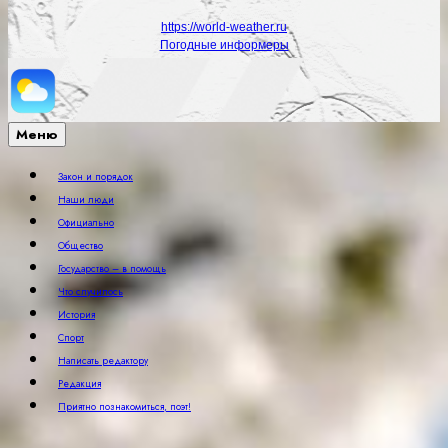
https://world-weather.ru
Погодные информеры
Меню
Закон и порядок
Наши люди
Официально
Общество
Государство – в помощь
Что случилось
История
Спорт
Написать редактору
Редакция
Приятно познакомиться, поэт!