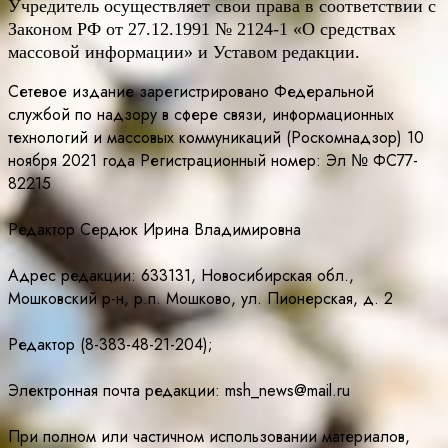
Учредитель осуществляет свои права в соответствии с
Законом РФ от 27.12.1991 № 2124-1 «О средствах
массовой информации» и Уставом редакции.
Сетевое издание зарегистрировано Федеральной
службой по надзору в сфере связи, информационных
технологий и массовых коммуникаций (Роскомнадзор) 10
ноября 2021 года Регистрационный номер: Эл № ФС77-
82215
Редактор Сердюк Ирина Владимировна
Адрес редакции: 633131, Новосибирская обл.,
Мошковский р-н, р.п. Мошково, ул. Пионерская, д. 2
Редактор (8-383-48-21-204);
Электронная почта редакции: msh_news@mail.ru
При полном или частичном использовании материалов,