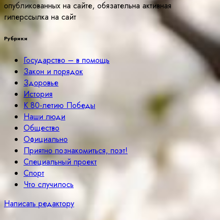
опубликованных на сайте, обязательна активная
гиперссылка на сайт
Рубрики
Государство – в помощь
Закон и порядок
Здоровье
История
К 80-летию Победы
Наши люди
Общество
Официально
Приятно познакомиться, поэт!
Специальный проект
Спорт
Что случилось
Написать редактору