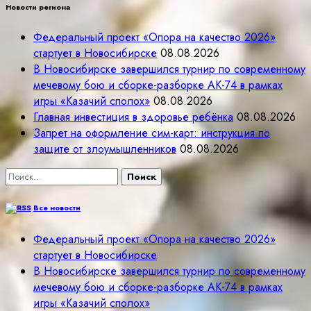
Новости региона
Федеральный проект «Опора на качество 2026»
стартует в Новосибирске
08.08.2026
В Новосибирске завершился турнир по современному
мечевому бою и сборке-разборке АК-74 в рамках
игры «Казачий сполох»
08.08.2026
Главная инвестиция в здоровье ребёнка
08.08.2026
Запрет на оформление сим-карт: инструкция по
защите от злоумышленников
08.08.2026
Найти:
Все новости
Федеральный проект «Опора на качество 2026»
стартует в Новосибирске
В Новосибирске завершился турнир по современному
мечевому бою и сборке-разборке АК-74 в рамках
игры «Казачий сполох»