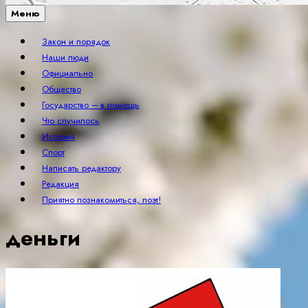
Меню
Закон и порядок
Наши люди
Официально
Общество
Государство – в помощь
Что случилось
История
Спорт
Написать редактору
Редакция
Приятно познакомиться, поэт!
деньги