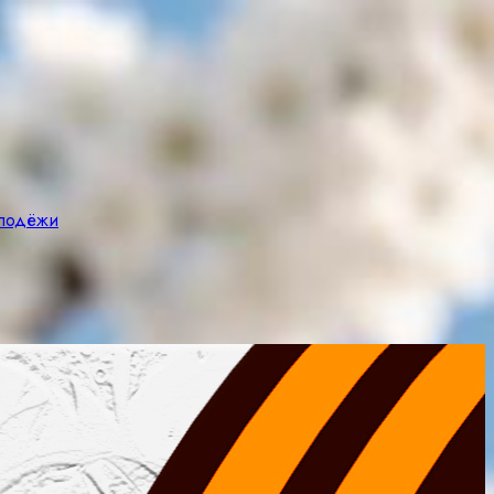
олодёжи