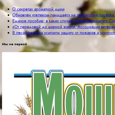
О секретах ароматной дыни
Обновлён «телеком-ландшафт» на территории посёлка
Единое пособие: в каких случаях нужно уведомлять С
«От передовой до мирной жизни: Ассоциация ветера
В лесах региона усилили защиту от пожаров и контрол
Мы на первой