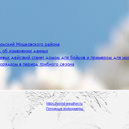
брьский Мошковского района
д об изменении данных
оевых действий станет домом для бойцов и примером для м
порядком в период грибного сезона
https://world-weather.ru
Погодные информеры