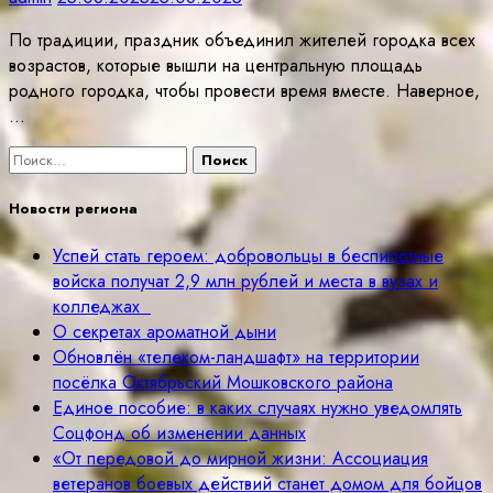
По традиции, праздник объединил жителей городка всех
возрастов, которые вышли на центральную площадь
родного городка, чтобы провести время вместе. Наверное,
…
Найти:
Новости региона
Успей стать героем: добровольцы в беспилотные
войска получат 2,9 млн рублей и места в вузах и
колледжах
О секретах ароматной дыни
Обновлён «телеком-ландшафт» на территории
посёлка Октябрьский Мошковского района
Единое пособие: в каких случаях нужно уведомлять
Соцфонд об изменении данных
«От передовой до мирной жизни: Ассоциация
ветеранов боевых действий станет домом для бойцов