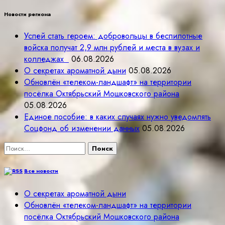
Новости региона
Успей стать героем: добровольцы в беспилотные
войска получат 2,9 млн рублей и места в вузах и
колледжах
06.08.2026
О секретах ароматной дыни
05.08.2026
Обновлён «телеком-ландшафт» на территории
посёлка Октябрьский Мошковского района
05.08.2026
Единое пособие: в каких случаях нужно уведомлять
Соцфонд об изменении данных
05.08.2026
Найти:
Все новости
О секретах ароматной дыни
Обновлён «телеком-ландшафт» на территории
посёлка Октябрьский Мошковского района