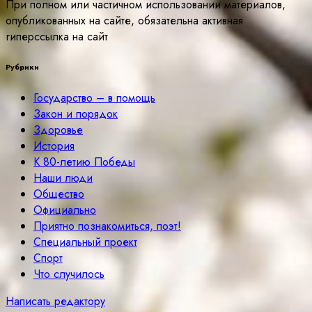
При полном или частичном использовании материалов,
опубликованных на сайте, обязательна активная
гиперссылка на сайт
Рубрики
Государство – в помощь
Закон и порядок
Здоровье
История
К 80-летию Победы
Наши люди
Общество
Официально
Приятно познакомиться, поэт!
Специальный проект
Спорт
Что случилось
Написать редактору