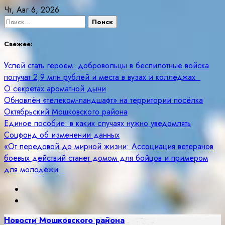
Skip
Чт, Авг 6, 2026
to
Найти:
content
Свежее:
Успей стать героем: добровольцы в беспилотные войска
получат 2,9 млн рублей и места в вузах и колледжах
О секретах ароматной дыни
Обновлён «телеком-ландшафт» на территории посёлка
Октябрьский Мошковского района
Единое пособие: в каких случаях нужно уведомлять
Соцфонд об изменении данных
«От передовой до мирной жизни: Ассоциация ветеранов
боевых действий станет домом для бойцов и примером
для молодёжи
Новости Мошковского района