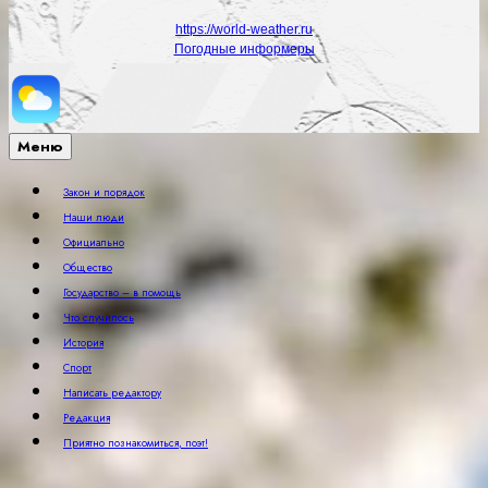
https://world-weather.ru
Погодные информеры
Меню
Закон и порядок
Наши люди
Официально
Общество
Государство – в помощь
Что случилось
История
Спорт
Написать редактору
Редакция
Приятно познакомиться, поэт!