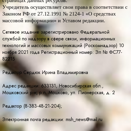
страницах данных ресурсов.
Учредитель осуществляет свои права в соответствии с
Законом РФ от 27.12.1991 № 2124-1 «О средствах
массовой информации» и Уставом редакции.
Сетевое издание зарегистрировано Федеральной
службой по надзору в сфере связи, информационных
технологий и массовых коммуникаций (Роскомнадзор) 10
ноября 2021 года Регистрационный номер: Эл № ФС77-
82215
Редактор Сердюк Ирина Владимировна
Адрес редакции: 633131, Новосибирская обл.,
Мошковский р-н, р.п. Мошково, ул. Пионерская, д. 2
Редактор (8-383-48-21-204);
Электронная почта редакции: msh_news@mail.ru