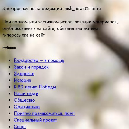
Электронная почта редакции: msh_news@mail.ru
При полном или частичном использовании материалов,
опубликованных на сайте, обязательна активная
гиперссылка на сайт
Рубрики
Государство – в помощь
Закон и порядок
Здоровье
История
К 80-летию Победы
Наши люди
Общество
Официально
Приятно познакомиться, поэт!
Специальный проект
Спорт