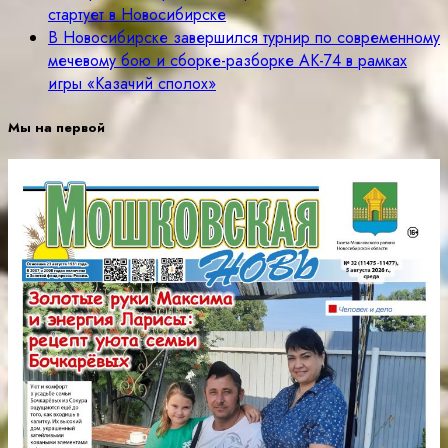
стартует в Новосибирске
В Новосибирске завершился турнир по современному
мечевому бою и сборке-разборке АК-74 в рамках
игры «Казачий сполох»
Мы на первой