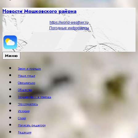
Новости Мошковского района
https://world-weather.ru
Погодные информеры
Меню
Закон и порядок
Наши люди
Официально
Общество
Государство – в помощь
Что случилось
История
Спорт
Написать редактору
Редакция