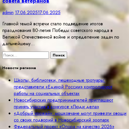
совета ветеранов
admin
17.06.2025
17.06.2025
Главной темой встречи стало подведение итогов
празднования 80-летия Победы советского народа в
Великой Отечественной войне и определение задач по
дальнейшему…
Найти:
Новости региона
Школы, библиотеки, пешеходные тротуары:
представители «Единой России» контролируют
работы на социальных объектах
Новосибирских предпринимателей приглашают
принять участие в конкурсе «Люди дела»
«Добрый урожай»: мошковчане могут привезти овощи
со своих подворий в Новосибирский зоопарк
Федеральный проект «Опора на качество 2026»