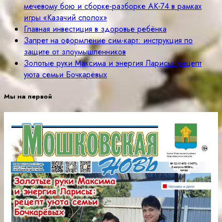
мечевому бою и сборке-разборке АК-74 в рамках
игры «Казачий сполох»
Главная инвестиция в здоровье ребёнка
Запрет на оформление сим-карт: инструкция по
защите от злоумышленников
Золотые руки Максима и энергия Ларисы: рецепт
уюта семьи Бочкарёвых
Мы на первой