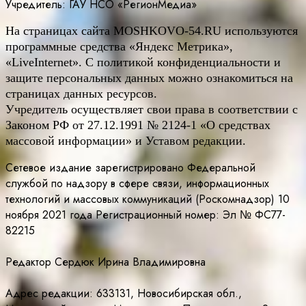
Учредитель: ГАУ НСО «РегионМедиа»
На страницах сайта
MOSHKOVO
-54.
RU
используются
программные средства «Яндекс Метрика»,
«LiveInternet». С политикой конфиденциальности и
защите персональных данных можно ознакомиться на
страницах данных ресурсов.
Учредитель осуществляет свои права в соответствии с
Законом РФ от 27.12.1991 № 2124-1 «О средствах
массовой информации» и Уставом редакции.
Сетевое издание зарегистрировано Федеральной
службой по надзору в сфере связи, информационных
технологий и массовых коммуникаций (Роскомнадзор) 10
ноября 2021 года Регистрационный номер: Эл № ФС77-
82215
Редактор Сердюк Ирина Владимировна
Адрес редакции: 633131, Новосибирская обл.,