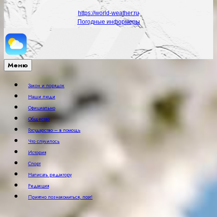
https://world-weather.ru
Погодные информеры
Меню
Закон и порядок
Наши люди
Официально
Общество
Государство – в помощь
Что случилось
История
Спорт
Написать редактору
Редакция
Приятно познакомиться, поэт!