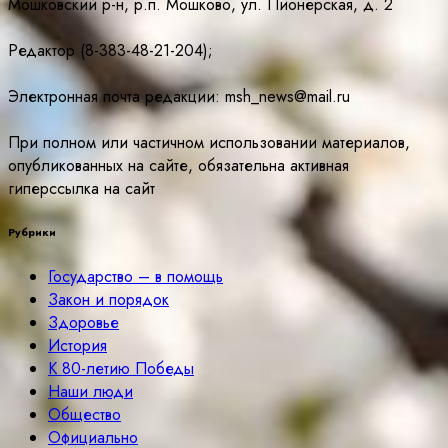
Мошковский р-н, р.п. Мошково, ул. Пионерская, д. 2
Редактор (8-383-48-21-204);
Электронная почта редакции: msh_news@mail.ru
При полном или частичном использовании материалов,
опубликованных на сайте, обязательна активная
гиперссылка на сайт
Рубрики
Государство – в помощь
Закон и порядок
Здоровье
История
К 80-летию Победы
Наши люди
Общество
Официально