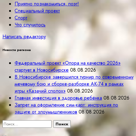
Приятно познакомиться, поэт!
Специальный проект
Спорт
Что случилось
Написать редактору
Новости региона
Федеральный проект «Опора на качество 2026»
стартует в Новосибирске
08.08.2026
В Новосибирске завершился турнир по современному
мечевому бою и сборке-разборке АК-74 в рамках
игры «Казачий сполох»
08.08.2026
Главная инвестиция в здоровье ребёнка
08.08.2026
Запрет на оформление сим-карт: инструкция по
защите от злоумышленников
08.08.2026
Найти: