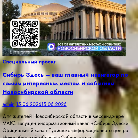
Специальный проект
Сибирь Здесь – ваш главный навигатор по
самым интересным местам и событиям
Новосибирской области
admin
15.06.2026
15.06.2026
Для жителей Новосибирской области в мессенджере
МАКС запущен информационный канал «Сибирь Здесь».
Официальный канал Туристско-информационного центра
Новосибирской области «Сибирь здесь»…