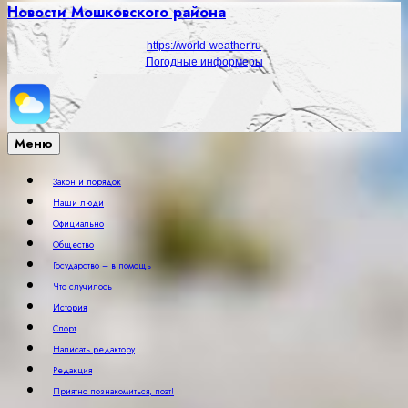
Новости Мошковского района
https://world-weather.ru
Погодные информеры
Меню
Закон и порядок
Наши люди
Официально
Общество
Государство – в помощь
Что случилось
История
Спорт
Написать редактору
Редакция
Приятно познакомиться, поэт!