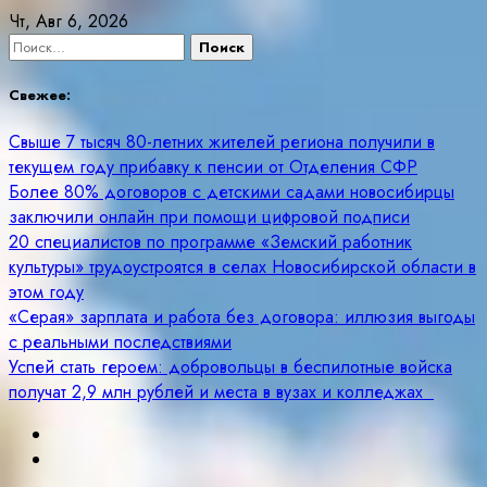
Skip
Чт, Авг 6, 2026
to
Найти:
content
Свежее:
Свыше 7 тысяч 80-летних жителей региона получили в
текущем году прибавку к пенсии от Отделения СФР
Более 80% договоров с детскими садами новосибирцы
заключили онлайн при помощи цифровой подписи
20 специалистов по программе «Земский работник
культуры» трудоустроятся в селах Новосибирской области в
этом году
«Серая» зарплата и работа без договора: иллюзия выгоды
с реальными последствиями
Успей стать героем: добровольцы в беспилотные войска
получат 2,9 млн рублей и места в вузах и колледжах