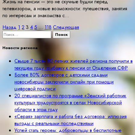
Жизнь на пенсии — это не скучные будни перед
телевизором, а новые возможности: путешествия, занятия
по интересам и знакомства с…
Пагинация
Назад
1
2
3
4
5
…
118
Следующая
Найти:
записей
Новости региона
Свыше 7 тысяч 80-летних жителей региона получили в
текущем году прибавку к пенсии от Отделения СФР
Более 80% договоров с детскими садами
новосибирцы заключили онлайн при помощи
цифровой подписи
20 специалистов по программе «Земский работник
культуры» трудоустроятся в селах Новосибирской
области в этом году
«Серая» зарплата и работа без договора: иллюзия
выгоды с реальными последствиями
Успей стать героем: добровольцы в беспилотные