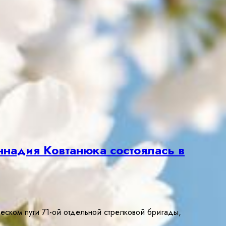
ннадия Ковтанюка состоялась в
еском пути 71-ой отдельной стрелковой бригады,