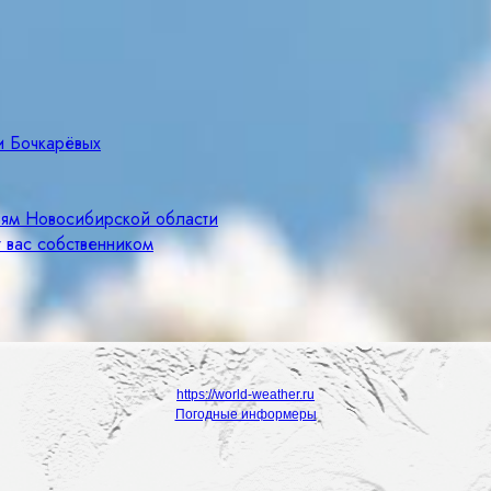
и Бочкарёвых
лям Новосибирской области
 вас собственником
https://world-weather.ru
Погодные информеры