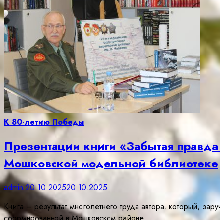
К 80-летию Победы
Презентации книги «Забытая правда 
Мошковской модельной библиотеке
admin
20.10.2025
20.10.2025
Книга – результат многолетнего труда автора, который, за
сформированной в Мошковском районе…