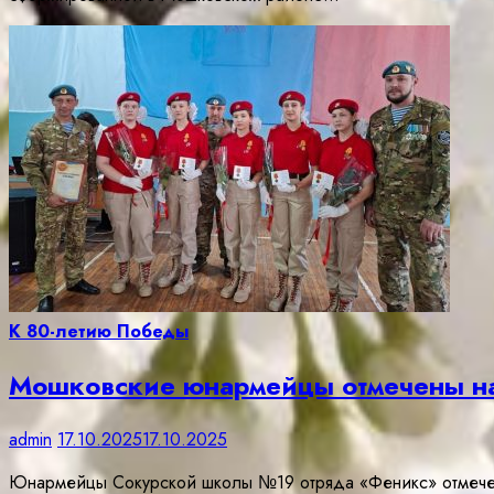
К 80-летию Победы
Мошковские юнармейцы отмечены на
admin
17.10.2025
17.10.2025
Юнармейцы Сокурской школы №19 отряда «Феникс» отмече