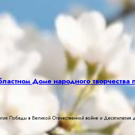
ластном Доме народного творчества 
етия Победы в Великой Отечественной войне и Десятилетия д