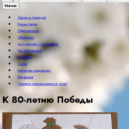
Меню
Закон и порядок
Наши люди
Официально
Общество
Государство – в помощь
Что случилось
История
Спорт
Написать редактору
Редакция
Приятно познакомиться, поэт!
К 80-летию Победы