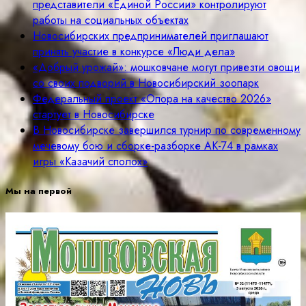
представители «Единой России» контролируют
работы на социальных объектах
Новосибирских предпринимателей приглашают
принять участие в конкурсе «Люди дела»
«Добрый урожай»: мошковчане могут привезти овощи
со своих подворий в Новосибирский зоопарк
Федеральный проект «Опора на качество 2026»
стартует в Новосибирске
В Новосибирске завершился турнир по современному
мечевому бою и сборке-разборке АК-74 в рамках
игры «Казачий сполох»
Мы на первой