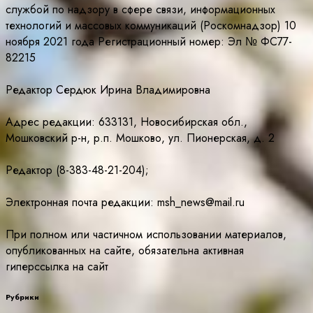
службой по надзору в сфере связи, информационных
технологий и массовых коммуникаций (Роскомнадзор) 10
ноября 2021 года Регистрационный номер: Эл № ФС77-
82215
Редактор Сердюк Ирина Владимировна
Адрес редакции: 633131, Новосибирская обл.,
Мошковский р-н, р.п. Мошково, ул. Пионерская, д. 2
Редактор (8-383-48-21-204);
Электронная почта редакции: msh_news@mail.ru
При полном или частичном использовании материалов,
опубликованных на сайте, обязательна активная
гиперссылка на сайт
Рубрики