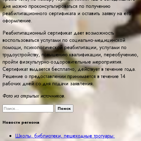
дня можно проконсультироваться по получению
реабилитационного сертификата и оставить заявку на его
оформление.
Реабилитационный сертификат дает возможность
воспользоваться услугами по социально-медицинской
помощи, психологической реабилитации, услугами по
трудоустройству, повышению квалификации, переобучению,
пройти физкультурно-оздоровительные мероприятия.
Сертификат выдается бесплатно, действует в течение года.
Решение о предоставлении принимается в течение 14
рабочих дней со дня подачи заявления.
Фото из открытых источников.
Найти:
Новости региона
Школы, библиотеки, пешеходные тротуары: