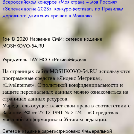
Всероссийском конкурсе «Моя страна − моя Россия»
по
«Зеленая волна-2023»: конкурс-фестиваль по Правилам
записям
дорожного движения прошёл в Мошково
16+ © 2020 Название СМИ: cетевое издание
MOSHKOVO-54.RU
Учредитель: ГАУ НСО «РегионМедиа»
На страницах сайта
MOSHKOVO
-54.
RU
используются
программные средства «Яндекс Метрика»,
«LiveInternet». С политикой конфиденциальности и
защите персональных данных можно ознакомиться на
страницах данных ресурсов.
Учредитель осуществляет свои права в соответствии с
Законом РФ от 27.12.1991 № 2124-1 «О средствах
массовой информации» и Уставом редакции.
Сетевое издание зарегистрировано Федеральной