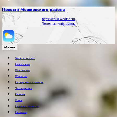
Новости Мошковского района
https://world-weather.ru
Погодные информеры
Меню
Закон и порядок
Наши люди
Официально
Общество
Государство – в помощь
Что случилось
История
Спорт
Написать редактору
Редакция