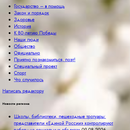
Государство – в помощь
Закон и порядок
Здоровье
История
К 80-летию Победы
Наши люди
Общество
Официально
Приятно познакомиться, поэт!
Специальный проект
Спорт
Что случилось
Написать редактору
Новости региона
Школы, библиотеки, пешеходные тротуары:
представители «Единой России» контролируют
работы на социальных объектах
09.08.2026