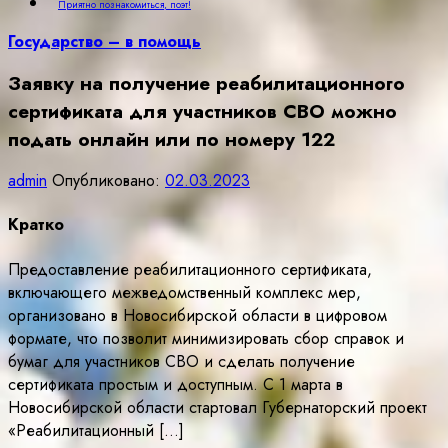
Приятно познакомиться, поэт!
Государство – в помощь
Заявку на получение реабилитационного
сертификата для участников СВО можно
подать онлайн или по номеру 122
admin
Опубликовано:
02.03.2023
Кратко
Предоставление реабилитационного сертификата,
включающего межведомственный комплекс мер,
организовано в Новосибирской области в цифровом
формате, что позволит минимизировать сбор справок и
бумаг для участников СВО и сделать получение
сертификата простым и доступным. С 1 марта в
Новосибирской области стартовал Губернаторский проект
«Реабилитационный […]