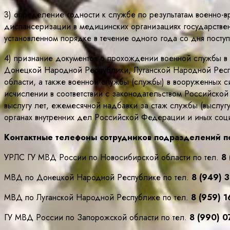
3) определение годности к службе по результатам военно-
диспансеризации в медицинских организациях государстве
установленном порядке в течение одного года со дня посту
4) признание документов о прохождении военной службы в в
Донецкой Народной Республики, Луганской Народной Респ
области, а также военной службы (службы) в вооруженных с
исчислении в соответствии с законодательством Российско
выслугу лет, ежемесячной надбавки за стаж службы (выслуг
органах внутренних дел Российской Федерации и иных соци
Контактные телефоны сотрудников подразделений по
УРЛС ГУ МВД России по Новосибирской области по тел.
8 
МВД по Донецкой Народной Республике по тел.
8 (949) 
МВД по Луганской Народной Республике по тел.
8 (959) 1
ГУ МВД России по Запорожской области по тел.
8 (990) 0