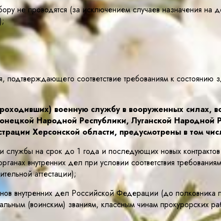
ору не проводятся (за исключением случаев назначения на д
);
я, подтверждающего соответствие требованиям к состоянию з
оходивших) военную службу в вооруженных силах, во
Донецкой Народной Республики, Луганской Народной 
трации Херсонской области, предусмотрены в том чис
и службы на срок до 1 года и последующих новых контрактов 
рганах внутренних дел при условии соответствия требованиям
тельной аттестации);
анов внутренних дел Российской Федерации (до полковника 
ьным (воинским) званиям, классным чинам прокурорских рабо