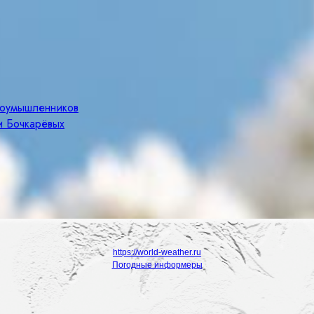
злоумышленников
и Бочкарёвых
https://world-weather.ru
Погодные информеры