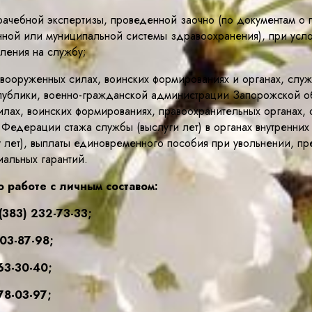
врачебной экспертизы, проведенной заочно (по документам 
нной или муниципальной системы здравоохранения), при усл
пления на службу;
ооруженных силах, воинских формированиях и органах, служб
ублики, военно-гражданской администрации Запорожской о
илах, воинских формированиях, правоохранительных органах, 
й Федерации стажа службы (выслуги лет) в органах внутренн
у лет), выплаты единовременного пособия при увольнении, пр
альных гарантий.
 работе с личным составом:
(383) 232-73-33;
303-87-98;
63-30-40;
78-03-97;