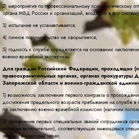
2) мероприятия по профессиональному психологическому отб
органа МВД России и организаций, входящих в его систему
3) испытание не устанавливается;
4) личное поручительство не оформляется;
5) годность к службе определяется на основании заключени
военно-врачебной экспертизы.
Для граждан Российской Федерации, проходящих (пр
правоохранительных органах, органах прокуратуры 
Запорожской области и военно-гражданской админис
1) возможность заключения первого контракта о прохождени
достижения предельного возраста пребывания на службе в о
по заключению военно-врачебной комиссии (наличии положи
2) присвоение первых специальных званий сотрудников орг
юстиции включительно), соответствующих имеющимся специал
званиях и классных чинах;