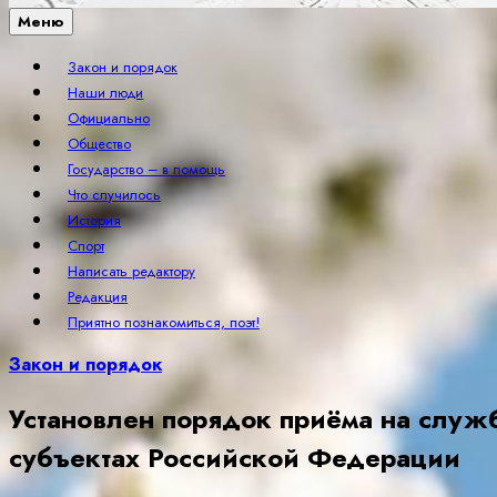
Меню
Закон и порядок
Наши люди
Официально
Общество
Государство – в помощь
Что случилось
История
Спорт
Написать редактору
Редакция
Приятно познакомиться, поэт!
Закон и порядок
Установлен порядок приёма на служ
субъектах Российской Федерации