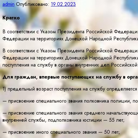
admin
Опубликовано:
19.02.2023
Кратко
В соответствии с Указом Президента Российской Федерации
Федерации на территориях Донецкой Народной Республики
В соответствии с Указом Президента Российской Федерации
Федерации на территориях Донецкой Народной Республики
поступления на службу в органы внутренних дел Российск
Для граждан, впервые поступающих на службу в орг
1) предельный возраст поступления на службу определяетс
— присвоение специального звания полковника полиции, по
— присвоение специального звания среднего начальствующе
внутренней службы, подполковника юстиции — 55 лет;
— присвоение иного специального звания — 50 лет;