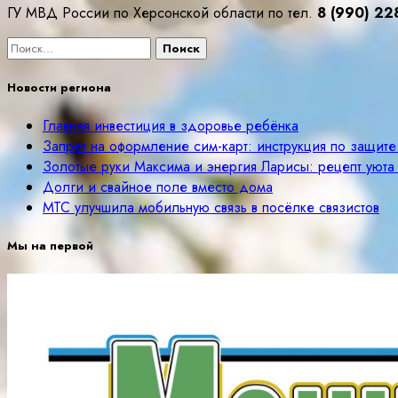
ГУ МВД России по Херсонской области по тел.
8 (990) 22
Найти:
Новости региона
Главная инвестиция в здоровье ребёнка
Запрет на оформление сим-карт: инструкция по защит
Золотые руки Максима и энергия Ларисы: рецепт уюта
Долги и свайное поле вместо дома
МТС улучшила мобильную связь в посёлке связистов
Мы на первой