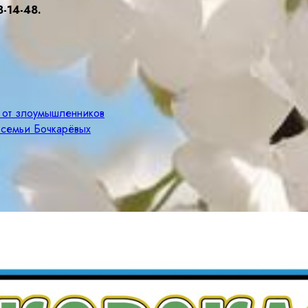
8-14-48.
е от злоумышленников
 семьи Бочкарёвых