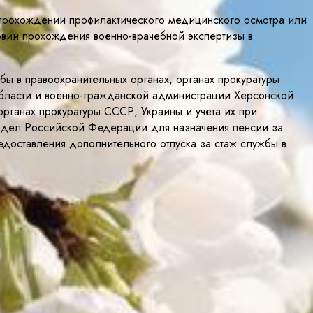
о прохождении профилактического медицинского осмотра или
овии прохождения военно-врачебной экспертизы в
ы в правоохранительных органах, органах прокуратуры
бласти и военно-гражданской администрации Херсонской
органах прокуратуры СССР, Украины и учета их при
их дел Российской Федерации для назначения пенсии за
едоставления дополнительного отпуска за стаж службы в