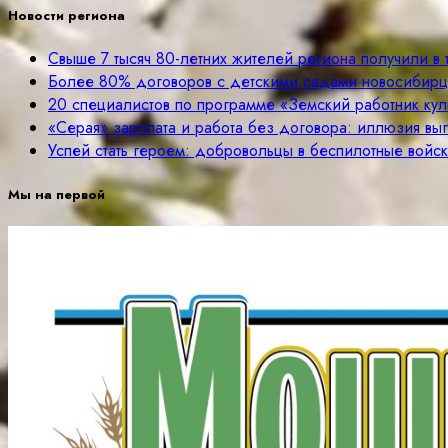
Новости региона
Свыше 7 тысяч 80-летних жителей региона получили в
Более 80% договоров с детскими садами новосибир
20 специалистов по программе «Земский работник куль
«Серая» зарплата и работа без договора: иллюзия вы
Успей стать героем: добровольцы в беспилотные войск
Мы на первой