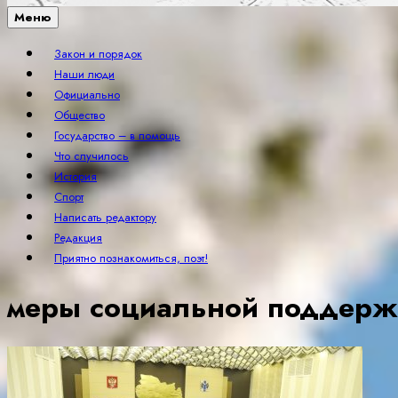
Меню
Закон и порядок
Наши люди
Официально
Общество
Государство – в помощь
Что случилось
История
Спорт
Написать редактору
Редакция
Приятно познакомиться, поэт!
меры социальной поддерж