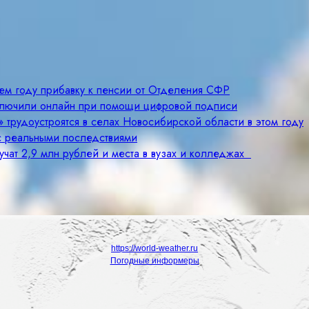
щем году прибавку к пенсии от Отделения СФР
ключили онлайн при помощи цифровой подписи
 трудоустроятся в селах Новосибирской области в этом году
с реальными последствиями
учат 2,9 млн рублей и места в вузах и колледжах
https://world-weather.ru
Погодные информеры