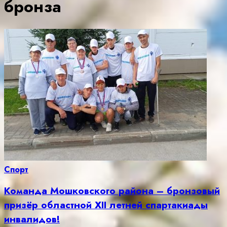
бронза
Спорт
Команда Мошковского района – бронзовый
призёр областной XII летней спартакиады
инвалидов!