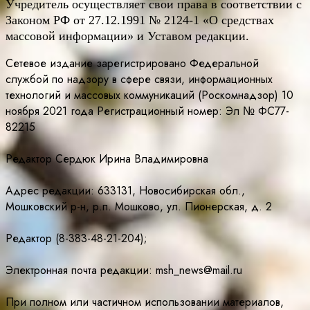
Учредитель осуществляет свои права в соответствии с
Законом РФ от 27.12.1991 № 2124-1 «О средствах
массовой информации» и Уставом редакции.
Сетевое издание зарегистрировано Федеральной
службой по надзору в сфере связи, информационных
технологий и массовых коммуникаций (Роскомнадзор) 10
ноября 2021 года Регистрационный номер: Эл № ФС77-
82215
Редактор Сердюк Ирина Владимировна
Адрес редакции: 633131, Новосибирская обл.,
Мошковский р-н, р.п. Мошково, ул. Пионерская, д. 2
Редактор (8-383-48-21-204);
Электронная почта редакции: msh_news@mail.ru
При полном или частичном использовании материалов,