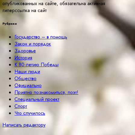
опубликованных на сайте, обязательна активная
гиперссылка на сайт
Рубрики
Государство – в помощь
Закон и порядок
Здоровье
История
К 80-летию Победы
Наши люди
Общество
Официально
Приятно познакомиться, поэт!
Специальный проект
Спорт
Что случилось
Написать редактору