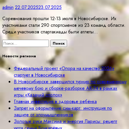
admin
22.07.2025
23.07.2025
Соревнования прошли 12-13 июля в Новосибирске. Их
участниками стали 290 спортсменов из 23 команд области.
Среди участников спартакиады были атлеты…
Найти:
Новости региона
Федеральный проект «Опора на качество 2026»
стартует в Новосибирске
В Новосибирске завершился турнир по современному
мечевому бою и сборке-разборке АК-74 в рамках
игры «Казачий сполох»
Главная инвестиция в здоровье ребёнка
Запрет на оформление сим-карт: инструкция по
защите от злоумышленников
Золотые руки Максима и энергия Ларисы: рецепт
уюта семьи Бочкарёвых