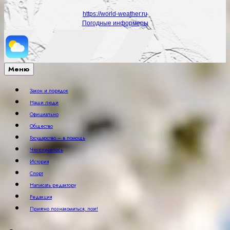
https://world-weather.ru
Погодные информеры
Меню
Закон и порядок
Наши люди
Официально
Общество
Государство – в помощь
Что случилось
История
Спорт
Написать редактору
Редакция
Приятно познакомиться, поэт!