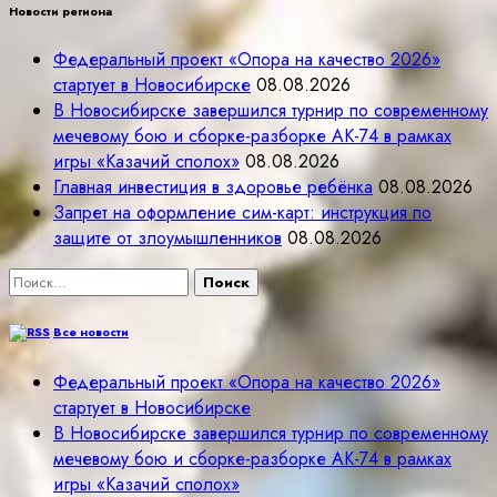
Новости региона
Федеральный проект «Опора на качество 2026»
стартует в Новосибирске
08.08.2026
В Новосибирске завершился турнир по современному
мечевому бою и сборке-разборке АК-74 в рамках
игры «Казачий сполох»
08.08.2026
Главная инвестиция в здоровье ребёнка
08.08.2026
Запрет на оформление сим-карт: инструкция по
защите от злоумышленников
08.08.2026
Найти:
Все новости
Федеральный проект «Опора на качество 2026»
стартует в Новосибирске
В Новосибирске завершился турнир по современному
мечевому бою и сборке-разборке АК-74 в рамках
игры «Казачий сполох»