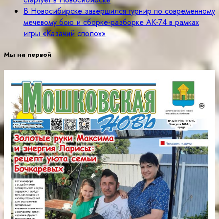
В Новосибирске завершился турнир по современному
мечевому бою и сборке-разборке АК-74 в рамках
игры «Казачий сполох»
Мы на первой