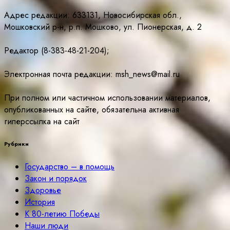
Адрес редакции: 633131, Новосибирская обл.,
Мошковский р-н, р.п. Мошково, ул. Пионерская, д. 2
Редактор (8-383-48-21-204);
Электронная почта редакции: msh_news@mail.ru
При полном или частичном использовании материалов,
опубликованных на сайте, обязательна активная
гиперссылка на сайт
Рубрики
Государство – в помощь
Закон и порядок
Здоровье
История
К 80-летию Победы
Наши люди