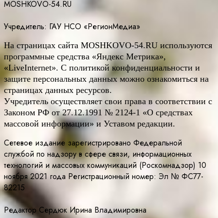
MOSHKOVO-54.RU
Учредитель: ГАУ НСО «РегионМедиа»
На страницах сайта
MOSHKOVO
-54.
RU
используются
программные средства «Яндекс Метрика»,
«LiveInternet». С политикой конфиденциальности и
защите персональных данных можно ознакомиться на
страницах данных ресурсов.
Учредитель осуществляет свои права в соответствии с
Законом РФ от 27.12.1991 № 2124-1 «О средствах
массовой информации» и Уставом редакции.
Сетевое издание зарегистрировано Федеральной
службой по надзору в сфере связи, информационных
технологий и массовых коммуникаций (Роскомнадзор) 10
ноября 2021 года Регистрационный номер: Эл № ФС77-
82215
Редактор Сердюк Ирина Владимировна