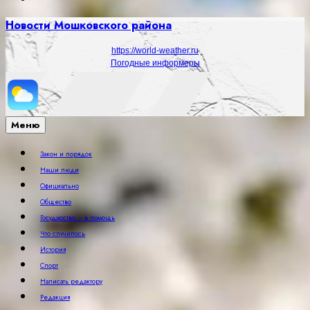
Новости Мошковского района
https://world-weather.ru
Погодные информеры
Меню
Закон и порядок
Наши люди
Официально
Общество
Государство – в помощь
Что случилось
История
Спорт
Написать редактору
Редакция