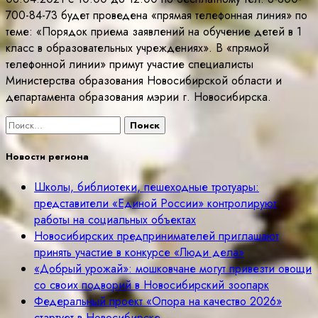
700-84-73 будет проведена «прямая телефонная линия» по
теме: «Порядок приема заявлений на обучение детей в 1
класс в образовательных учреждениях». В «прямой
телефонной линии» примут участие специалисты
Министерства образования Новосибирской области и
департамента образования мэрии г. Новосибирска.
Найти:
Новости региона
Школы, библиотеки, пешеходные тротуары:
представители «Единой России» контролируют
работы на социальных объектах
Новосибирских предпринимателей приглашают
принять участие в конкурсе «Люди дела»
«Добрый урожай»: мошковчане могут привезти овощи
со своих подворий в Новосибирский зоопарк
Федеральный проект «Опора на качество 2026»
стартует в Новосибирске