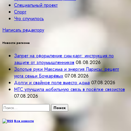
Специальный проект
Спорт
Что случилось
Написать редактору
Новости региона
Запрет на оформление сим-карт: инструкция по
защите от злоумышленников
08.08.2026
Золотые руки Максима и энергия Ларисы: рецепт
уюта семьи Бочкарёвых
07.08.2026
Долги и свайное поле вместо дома
07.08.2026
МТС улучшила мобильную связь в посёлке связистов
07.08.2026
Найти:
Все новости