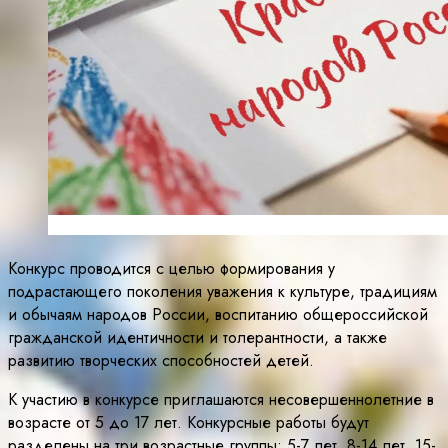
Конкурс проводится с целью формирования у
подрастающего поколения уважения к культуре, традициям
и обычаям народов России, воспитанию общероссийской
гражданской идентичности и толерантности, а также
развитию творческих способностей детей.
К участию в конкурсе приглашаются несовершеннолетние в
возрасте от 5 до 17 лет. Конкурсные работы будут
разделены на три возрастные группы: 5-7 лет, 8-14 лет, 15-