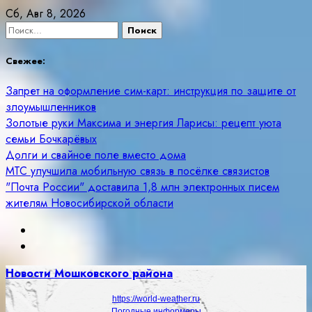
Skip
Сб, Авг 8, 2026
to
Найти:
content
Свежее:
Запрет на оформление сим-карт: инструкция по защите от
злоумышленников
Золотые руки Максима и энергия Ларисы: рецепт уюта
семьи Бочкарёвых
Долги и свайное поле вместо дома
МТС улучшила мобильную связь в посёлке связистов
"Почта России" доставила 1,8 млн электронных писем
жителям Новосибирской области
Новости Мошковского района
https://world-weather.ru
Погодные информеры