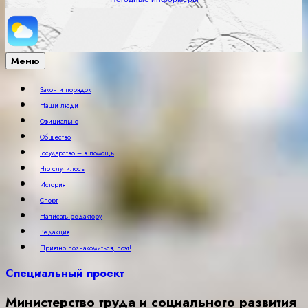
Меню
Закон и порядок
Наши люди
Официально
Общество
Государство – в помощь
Что случилось
История
Спорт
Написать редактору
Редакция
Приятно познакомиться, поэт!
Специальный проект
Министерство труда и социального развития