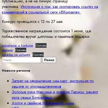
публикацию, а не на личную страницу
участника.
Инструкция о том, как скопировать ссылку на
комментарий в социальной сети «ВКонтакте».
Конкурс проводится с 12 по 27 мая.
Торжественное награждение состоится 1 июня, где
победителям вручат дипломы и памятные подарки.
polozhenie_o_konkurse
Скачать
soglasie
Скачать
zayavka_na_uchastie
Скачать
Найти:
Новости региона
Запрет на оформление сим-карт: инструкция по
защите от злоумышленников
Золотые руки Максима и энергия Ларисы: рецепт
уюта семьи Бочкарёвых
Долги и свайное поле вместо дома