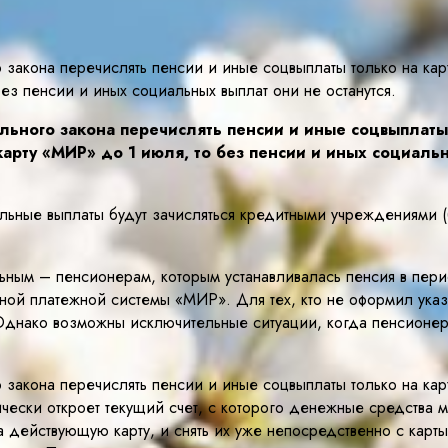
закона перечислять пенсии и иные соцвыплаты только на ка
ез пенсии и иных социальных выплат они не останутся.
льного закона перечислять пенсии и иные соцвыплаты
арту «МИР» до 1 июля, то без пенсии и иных социальн
льные выплаты будут зачисляться кредитными учреждениями (
ым – пенсионерам, которым устанавливалась пенсия в перио
ой платежной системы «МИР». Для тех, кто не оформил указа
 Однако возможны исключительные ситуации, когда пенсионер
закона перечислять пенсии и иные соцвыплаты только на кар
чески откроет текущий счет, с которого денежные средства м
а действующую карту, и снять их уже непосредственно с карт