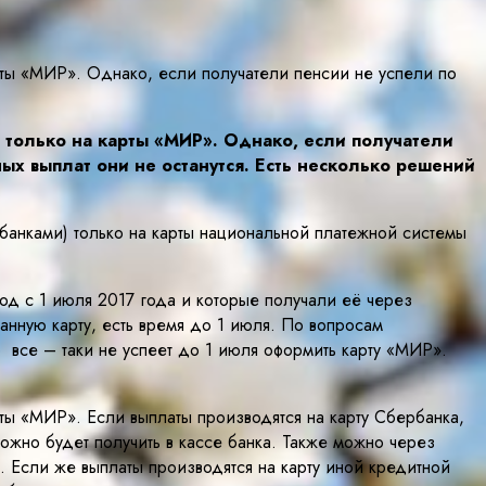
рты «МИР». Однако, если получатели пенсии не успели по
 только на карты «МИР». Однако, если получатели
ых выплат они не останутся. Есть несколько решений
банками) только на карты национальной платежной системы
д с 1 июля 2017 года и которые получали её через
нную карту, есть время до 1 июля. По вопросам
 все – таки не успеет до 1 июля оформить карту «МИР».
ты «МИР». Если выплаты производятся на карту Сбербанка,
ожно будет получить в кассе банка. Также можно через
ы. Если же выплаты производятся на карту иной кредитной