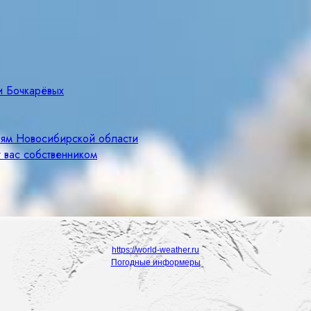
и Бочкарёвых
лям Новосибирской области
 вас собственником
https://world-weather.ru
Погодные информеры