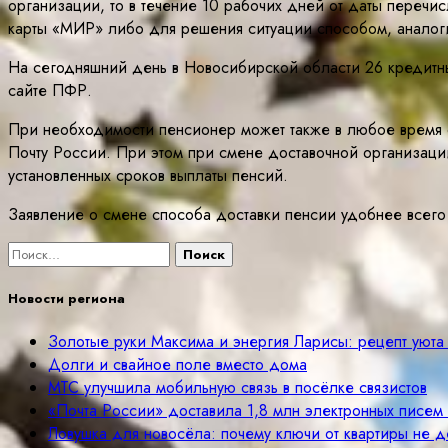
организации, то в течение 10 рабочих дней от даты переч
карты «МИР» либо для решения ситуации способом, аналог
На сегодняшний день в Новосибирской области 26 кредитны
сайте ПФР.
При необходимости пенсионер может также в любое время с
Почту России. При этом при смене доставочной организации
установленных сроков выплаты пенсий.
Заявление о смене способа доставки пенсии удобнее всего
Найти:
Новости региона
Золотые руки Максима и энергия Ларисы: рецепт уюта
Долги и свайное поле вместо дома
МТС улучшила мобильную связь в посёлке связистов
«Почта России» доставила 1,8 млн электронных писе
Ловушка для новосёла: почему ключи от квартиры не д