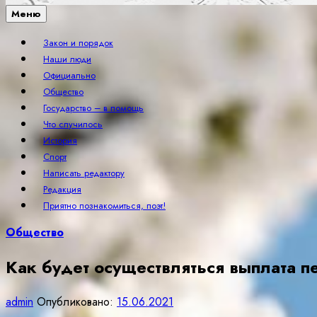
Меню
Закон и порядок
Наши люди
Официально
Общество
Государство – в помощь
Что случилось
История
Спорт
Написать редактору
Редакция
Приятно познакомиться, поэт!
Общество
Как будет осуществляться выплата п
admin
Опубликовано:
15.06.2021