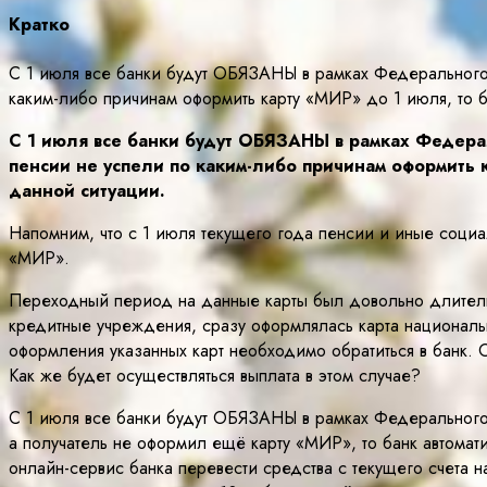
Кратко
С 1 июля все банки будут ОБЯЗАНЫ в рамках Федерального 
каким-либо причинам оформить карту «МИР» до 1 июля, то б
С 1 июля все банки будут ОБЯЗАНЫ в рамках Федера
пенсии не успели по каким-либо причинам оформить к
данной ситуации.
Напомним, что с 1 июля текущего года пенсии и иные социа
«МИР».
Переходный период на данные карты был довольно длительн
кредитные учреждения, сразу оформлялась карта национальн
оформления указанных карт необходимо обратиться в банк.
Как же будет осуществляться выплата в этом случае?
С 1 июля все банки будут ОБЯЗАНЫ в рамках Федерального 
а получатель не оформил ещё карту «МИР», то банк автомати
онлайн-сервис банка перевести средства с текущего счета н