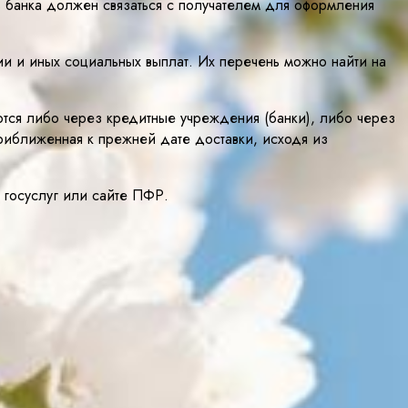
 банка должен связаться с получателем для оформления
 и иных социальных выплат. Их перечень можно найти на
тся либо через кредитные учреждения (банки), либо через
риближенная к прежней дате доставки, исходя из
е госуслуг или сайте ПФР.