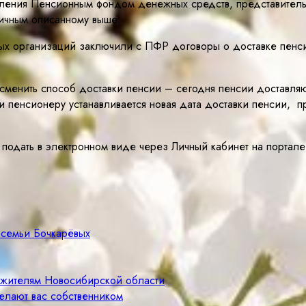
исления Пенсионным фондом денежных средств, представитель
ичным описанному выше.
х организаций заключили с ПФР договоры о доставке пенсии
менить способ доставки пенсии – сегодня пенсии доставляю
 пенсионеру устанавливается новая дата доставки пенсии, п
 подать в электронном виде через Личный кабинет на портал
 семьи Бочкарёвых
м жителям Новосибирской области
елают вас собственником