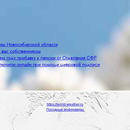
лям Новосибирской области
 вас собственником
щем году прибавку к пенсии от Отделения СФР
ключили онлайн при помощи цифровой подписи
https://world-weather.ru
Погодные информеры