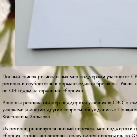
Полный список региональных мер поддержки участников СВ
региона и опубликован в формате единой брошюры. Узнать 
по QR-кодам на страницах сборника.
Вопросы реализации мер поддержки участников СВО, в том
участками и многие другие вопросы обсуждались в Правит
Константина Хальзова.
«В регионе реализуется полный перечень мер поддержки гр
сборник, важно, что ветераны сразу смогут переходить по