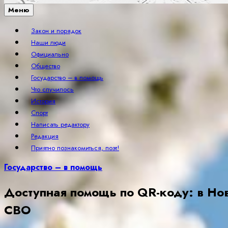
Меню
Закон и порядок
Наши люди
Официально
Общество
Государство – в помощь
Что случилось
История
Спорт
Написать редактору
Редакция
Приятно познакомиться, поэт!
Государство – в помощь
Доступная помощь по QR-коду: в Но
СВО