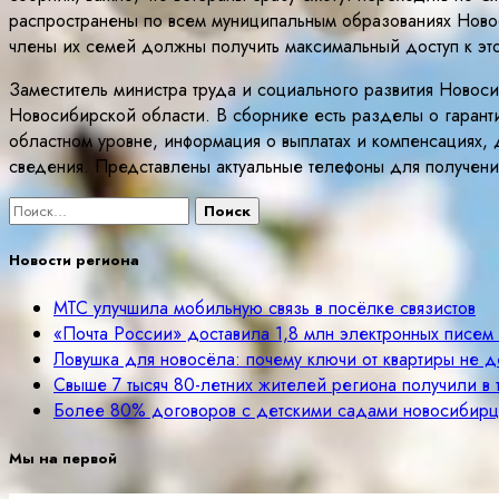
распространены по всем муниципальным образованиях Ново
члены их семей должны получить максимальный доступ к эт
Заместитель министра труда и социального развития Новос
Новосибирской области. В сборнике есть разделы о гарант
областном уровне, информация о выплатах и компенсациях,
сведения. Представлены актуальные телефоны для получен
Найти:
Новости региона
МТС улучшила мобильную связь в посёлке связистов
«Почта России» доставила 1,8 млн электронных писе
Ловушка для новосёла: почему ключи от квартиры не д
Свыше 7 тысяч 80-летних жителей региона получили в
Более 80% договоров с детскими садами новосибир
Мы на первой