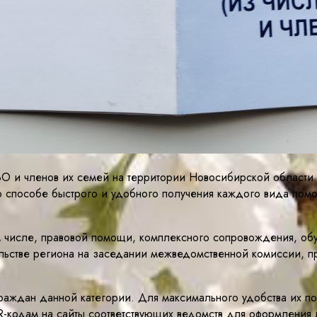
О и членов их семей на территории Новосибирской области 
о способе быстрого и удобного получения каждого вида помо
 числе, правовой помощи, комплексного сопровождения, обу
ельстве региона на заседании межведомственной комиссии, 
аждан данной категории. Для максимального удобства их п
 QR-кодам на сайты соответствующих ведомств для оформлени