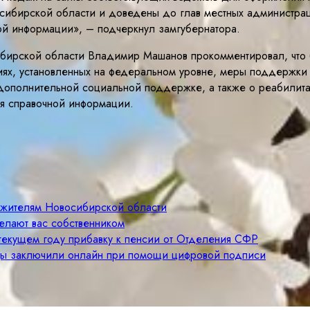
сибирской области и доведены до глав местных администрац
ой информации», – подчеркнул замгубернатора.
ибирской области Владимир Машанов прокомментировал, что б
иях, установленных на федеральном уровне, меры поддержки 
 дополнительной социальной поддержке, а также о реабилит
ия справочной информации.
м жителям Новосибирской области
елают вас собственником
 текущем году прибавку к пенсии от Отделения СФР
цы заключили онлайн при помощи цифровой подписи