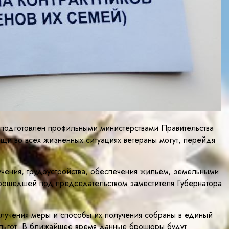
подготовлен профильными министерствами Правительства
щи во всех жизненных ситуациях ветераны могут, перейдя
чения, трудоустройства, обеспечения жильём, земельными
прошедшей под председательством заместителя Губернатора
олучения меры и способы их получения собраны в единый
я льгот. В ближайшее время данные брошюры будут